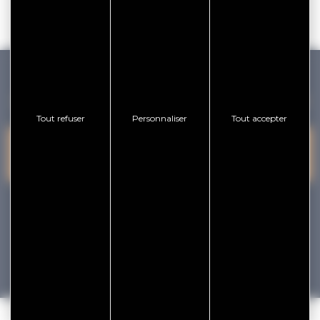
GOLFE DU MORBIHAN VANNES TOURISME
Tout refuser
Personnaliser
Tout accepter
PRESQU'ÎLE DE
VANNES
NOUS CONTACTER
RHUYS
facebook
x
instagram
youtube
Tourisme
Vacances