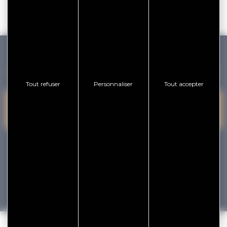
GOLFE DU MORBIHAN VANNES TOURISME
Tout refuser
Personnaliser
Tout accepter
PRESQU'ÎLE DE
VANNES
NOUS CONTACTER
RHUYS
facebook
x
instagram
youtube
Tourisme
Vacances