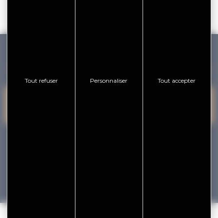
GOLFE DU MORBIHAN VANNES TOURISME
Tout refuser
Personnaliser
Tout accepter
PRESQU'ÎLE DE
VANNES
NOUS CONTACTER
RHUYS
facebook
x
instagram
youtube
Tourisme
Vacances