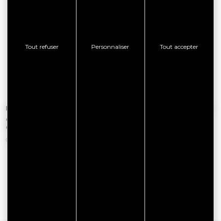
Tout refuser
Personnaliser
Tout accepter
Le 13 août 2026
Du 11 août 2026 au 25 août 2026
Concerts en plein air à la Maison
Yoga en plein air à La Maison
OBONO
OBONO
BONO
BONO