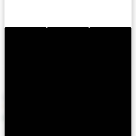
La Maison Obono
Lieu-dit Kerdréan
56400 BONO
Email
CONSULTER LE SITE WEB
VOUS AIMEREZ AUSSI