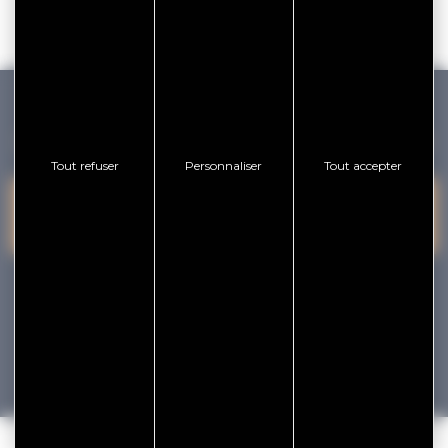
GOLFE DU MORBIHAN VANNES TOURISME
Tout refuser
Personnaliser
Tout accepter
PRESQU'ÎLE DE
VANNES
NOUS CONTACTER
RHUYS
facebook
x
instagram
youtube
Tourisme
Vacances