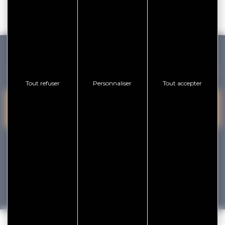
GOLFE DU MORBIHAN VANNES TOURISME
Tout refuser
Personnaliser
Tout accepter
PRESQU'ÎLE DE
VANNES
NOUS CONTACTER
RHUYS
facebook
x
instagram
youtube
Tourisme
Vacances