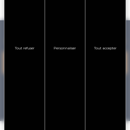
GOLFE DU MORBIHAN VANNES TOURISME
Tout refuser
Personnaliser
Tout accepter
PRESQU'ÎLE DE
VANNES
NOUS CONTACTER
RHUYS
facebook
x
instagram
youtube
Tourisme
Vacances