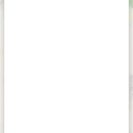
×
Dîner jazz au Mezo