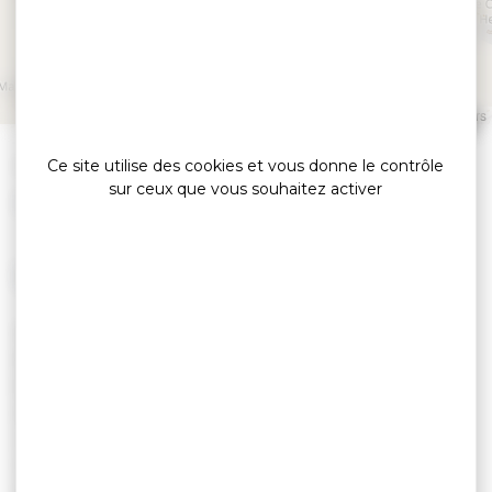
Dîner jazz au Mezo
PLOEREN
Leaflet
|
©
OpenStreetMap
contributors
»
Accueil
Dîner jazz au Mezo
Ce site utilise des cookies et vous donne le contrôle
sur ceux que vous souhaitez activer
Export G&Y
LE 02 OCTOBRE 2026
VENDREDI 2 OCTOBRE
PLOEREN - DOMAINE LE MEZO - ROUTE
D'ARRADON
20H00 : DÎNER JAZZ
Le 2 octobre 2026, le Domaine Le Mezo vous
invite à un nouveau dîner jazz dans une