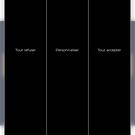
GOLFE DU MORBIHAN VANNES TOURISME
Tout refuser
Personnaliser
Tout accepter
PRESQU'ÎLE DE
VANNES
NOUS CONTACTER
RHUYS
facebook
x
instagram
youtube
Tourisme
Vacances