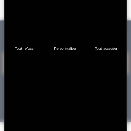
GOLFE DU MORBIHAN VANNES TOURISME
Tout refuser
Personnaliser
Tout accepter
PRESQU'ÎLE DE
VANNES
NOUS CONTACTER
RHUYS
facebook
x
instagram
youtube
Tourisme
Vacances