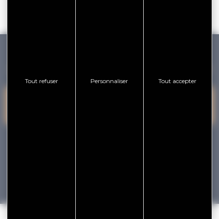
GOLFE DU MORBIHAN VANNES TOURISME
Tout refuser
Personnaliser
Tout accepter
PRESQU'ÎLE DE
VANNES
NOUS CONTACTER
RHUYS
facebook
x
instagram
youtube
Tourisme
Vacances