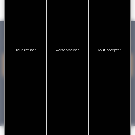
GOLFE DU MORBIHAN VANNES TOURISME
Tout refuser
Personnaliser
Tout accepter
PRESQU'ÎLE DE
VANNES
NOUS CONTACTER
RHUYS
facebook
x
instagram
youtube
Tourisme
Vacances