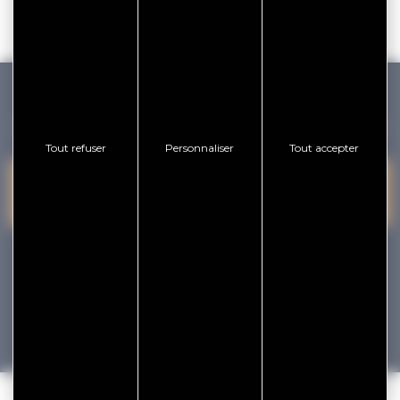
GOLFE DU MORBIHAN VANNES TOURISME
Tout refuser
Personnaliser
Tout accepter
PRESQU'ÎLE DE
VANNES
NOUS CONTACTER
RHUYS
facebook
x
instagram
youtube
Tourisme
Vacances