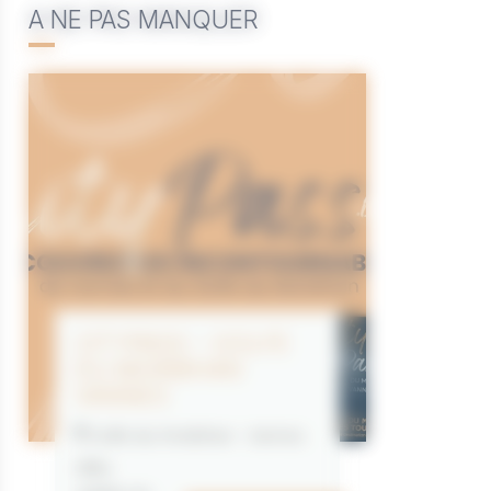
A NE PAS MANQUER
CITYPASS – GOLFE
DU MORBIHAN
VANNES
Golfe du Morbihan - Vannes
Offre