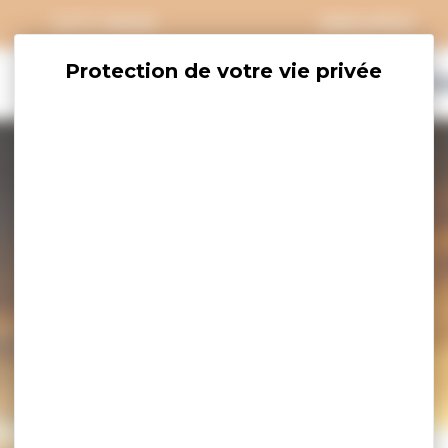
CITY PASS
GROUPES
EXPLORER
SAVOURER
OÙ DORM