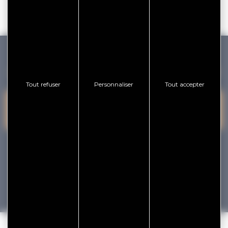
GOLFE DU MORBIHAN VANNES TOURISME
Tout refuser
Personnaliser
Tout accepter
PRESQU'ÎLE DE
VANNES
NOUS CONTACTER
RHUYS
facebook
x
instagram
youtube
Tourisme
Vacances