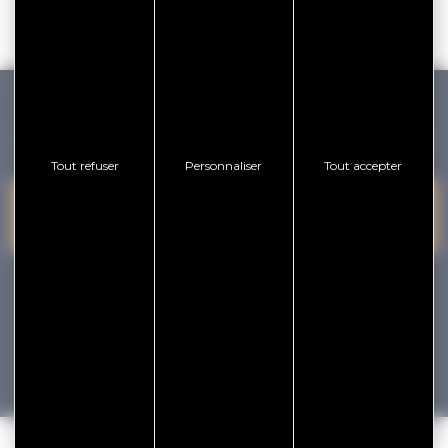
GOLFE DU MORBIHAN VANNES TOURISME
Tout refuser
Personnaliser
Tout accepter
PRESQU'ÎLE DE
VANNES
NOUS CONTACTER
RHUYS
facebook
x
instagram
youtube
Tourisme
Vacances