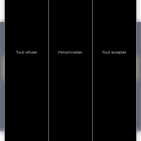
GOLFE DU MORBIHAN VANNES TOURISME
Tout refuser
Personnaliser
Tout accepter
PRESQU'ÎLE DE
VANNES
NOUS CONTACTER
RHUYS
facebook
x
instagram
youtube
Tourisme
Vacances