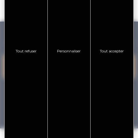
GOLFE DU MORBIHAN VANNES TOURISME
Tout refuser
Personnaliser
Tout accepter
PRESQU'ÎLE DE
VANNES
NOUS CONTACTER
RHUYS
facebook
x
instagram
youtube
Tourisme
Vacances