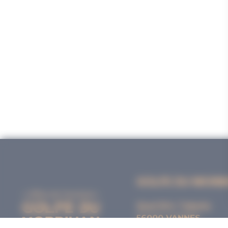
GOLFE DU MORB
Quai Eric Tabarly
56000 VANNES