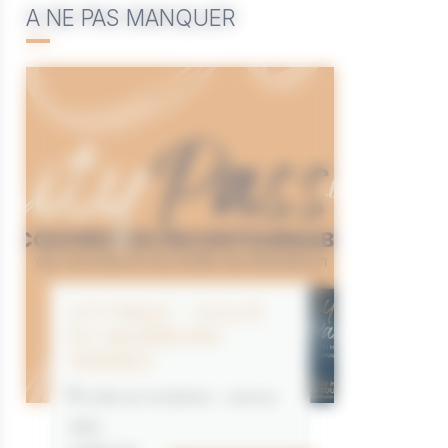
A NE PAS MANQUER
CITYPASS – GOLFE
DU MORBIHAN
VANNES
Golfe du Morbihan - Vannes
Offre