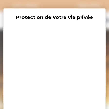
CITY PASS
GROUPES
EXPLORER
SAVOURER
OÙ DORM