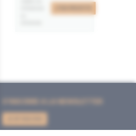
valable du
J'EN PROFITE
07/05/2026
au
31/12/2026
S'INSCRIRE A LA NEWSLETTER
JE M'INSCRIS