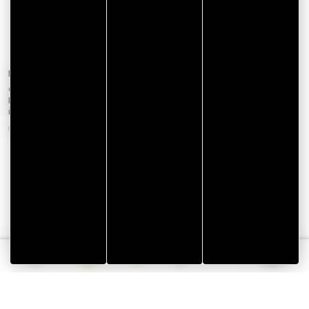
Le 19 septembre 2026
Le 12 août 2026
Concert du patrimoine à
Visite guidée : Monterblanc,
Mangolérian : ensemble
chapelle de Mangolerian
instrumental Alla Breve
MONTERBLANC
MONTERBLANC
Tourisme
Vacances
Français
et
écoresponsables
Webcams
Rechercher
Menu
handicap
dans
le
Golfe
du