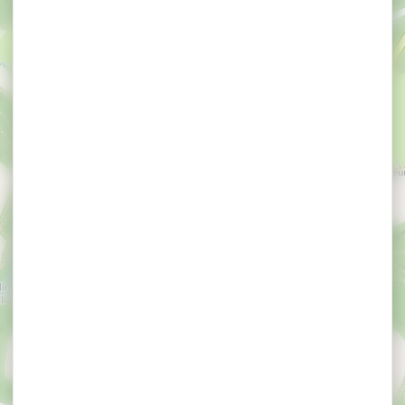
×
Concert du patrimoine à la chapelle de Mangolérian
- Chorale Harmonie
Concert du
patrimoine à la
chapelle de