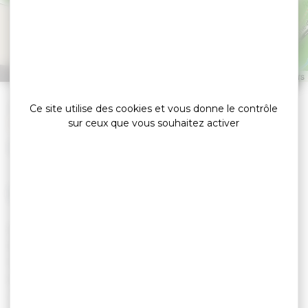
Mangolérian - Chorale
Harmonie
MONTERBLANC
Leaflet
|
©
OpenStreetMap
contributors
»
Accueil
Ce site utilise des cookies et vous donne le contrôle
sur ceux que vous souhaitez activer
Concert du patrimoine à la chapelle de Mangolérian
Export G&Y
LE 20 SEPTEMBRE 2026
DIMANCHE 20 SEPTEMBRE
MONTERBLANC - CHAPELLE DE MANGOLÉRIAN
15H00 : CONCERT DU PATRIMOINE - CHORALE
HARMONIE
La chorale est actuellement constituée de 45 choristes,