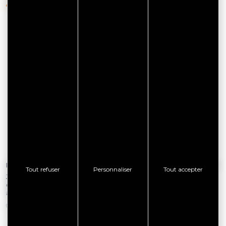
Le 17 août 2026
Du 07 août 2026 au 21 août 2026
Tout refuser
Personnaliser
Tout accepter
Jeu de piste "La jeune fille et les
Photobox musicale & visuelle :
esprits : Chihiro au Crouesty"- 17
"ZicÔMaton" - Cie La Caravane
août
Ludique à Arzon
ARZON
ARZON