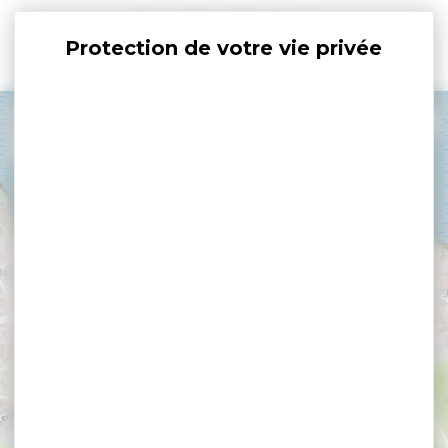
Panneau de gestion des cookies
+
−
×
Concert du groupe Foudezik à l'Hôtel du Golfe