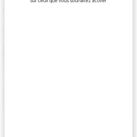
sur ceux que vous souhaitez activer
Export G&Y
LE 22 AOÛT 2026
SAMEDI 22 AOÛT
ARZON - HÔTEL BREIZH DU GOLFE
19H00 À 21H00 : GROUPE FOUDEZIK
Revivez les plus grands moments classiques
comme vous ne les avez jamais entendus.
Places
limitées, sur réservation.
Entrée gratuite,
planches et consommations en suppléments.
Gratuit / payant.
Infos : 02 97 26 10 19.