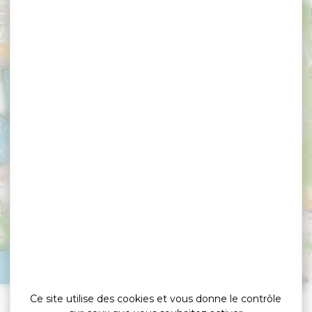
Concert du groupe
Foudezik à l'Hôtel du
Golfe
ARZON
Leaflet
|
©
OpenStreetMap
contributors
Ce site utilise des cookies et vous donne le contrôle
»
Accueil
Concert du groupe Foudezik à l’Hôtel du Golfe