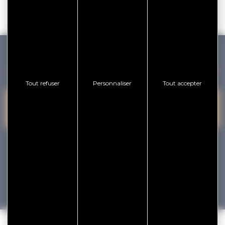
GOLFE DU MORBIHAN VANNES TOURISME
Tout refuser
Personnaliser
Tout accepter
PRESQU'ÎLE DE
VANNES
NOUS CONTACTER
RHUYS
facebook
x
instagram
youtube
Tourisme
Vacances