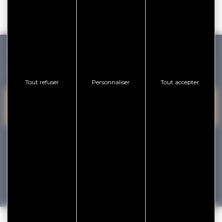
GOLFE DU MORBIHAN VANNES TOURISME
Tout refuser
Personnaliser
Tout accepter
PRESQU'ÎLE DE
VANNES
NOUS CONTACTER
RHUYS
facebook
x
instagram
youtube
Tourisme
Vacances