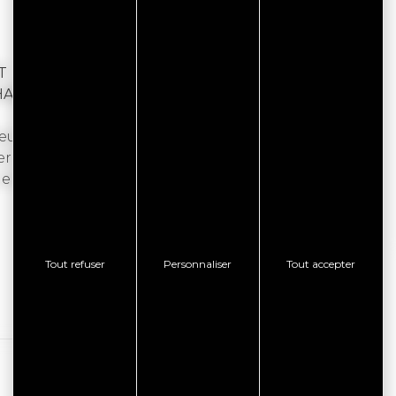
T
HANTS MARINS ET DE LA MER
ur et musiciens, partageront avec un public
r et des marins, leurs peines et leurs
ent, que la maladie les surprend, éloignés trop
Tout refuser
Personnaliser
Tout accepter