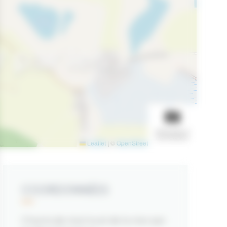
 par les
AFFICHER LE
DIAPORAMA
Leaflet
|
©
OpenStreetMap
contributors
COORDONNÉES
Chants de marins et de la mer par