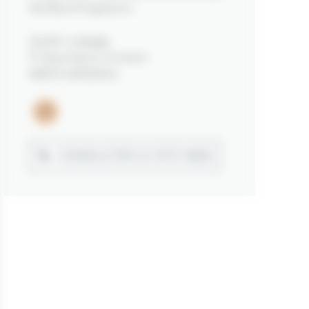
les Bourlingueurs
Jardin Lesage
17, Rue Saint Vincent
56370 SARZEAU
Email
CONSULTER LE SITE WEB