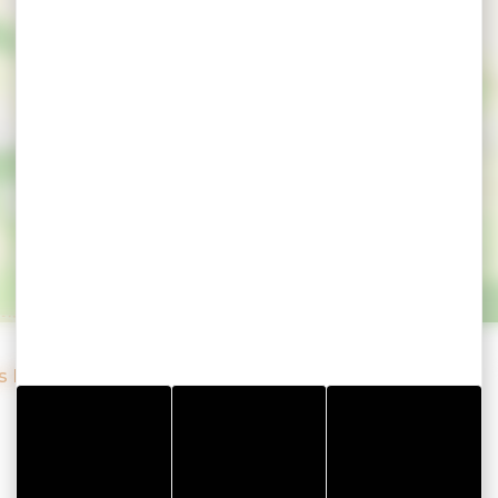
ins et de la mer
s
es Bourlingueurs