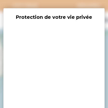
CITY PASS
GROUPES
EXPLORER
SAVOURER
OÙ DORM