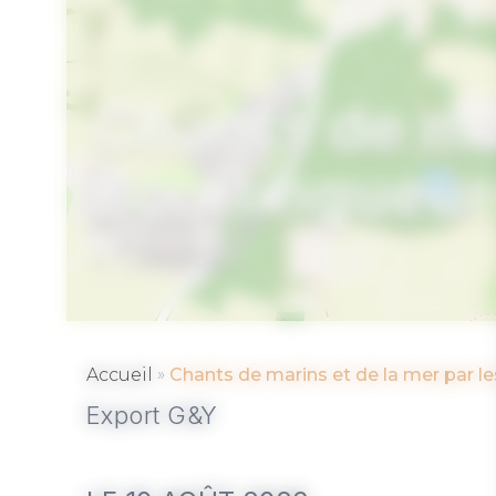
Chants de mar
Bourlingueur
SARZEAU
»
Accueil
Chants de marins et de la mer par l
Export G&Y