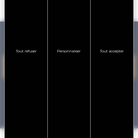
GOLFE DU MORBIHAN VANNES TOURISME
Tout refuser
Personnaliser
Tout accepter
PRESQU'ÎLE DE
VANNES
NOUS CONTACTER
RHUYS
facebook
x
instagram
youtube
Tourisme
Vacances