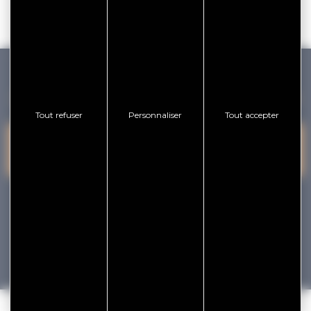
GOLFE DU MORBIHAN VANNES TOURISME
Tout refuser
Personnaliser
Tout accepter
PRESQU'ÎLE DE
VANNES
NOUS CONTACTER
RHUYS
facebook
x
instagram
youtube
Tourisme
Vacances