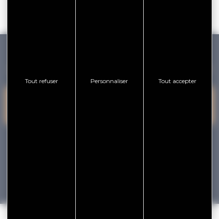
GOLFE DU MORBIHAN VANNES TOURISME
Tout refuser
Personnaliser
Tout accepter
PRESQU'ÎLE DE
VANNES
NOUS CONTACTER
RHUYS
facebook
x
instagram
youtube
Tourisme
Vacances