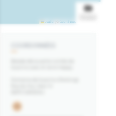
AFFICHER LE
DIAPORAMA
Leaflet
|
©
OpenStreetMap
contributors
COORDONNÉES
Balade découverte contée de
Suscinio avec Ar terre Happy
Domaine de Suscinio (Parking)
Rue du Duc Jean IV
56370 SARZEAU
Email