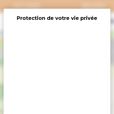
CITY PASS
GROUPES
EXPLORER
SAVOURER
OÙ DORM