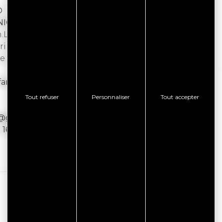
O
NIO
.La balade vous amène vers les marais du
 la flore qui l'entoure. Un lieu qui fait voyager
e la ferme de Suscinio et dégustation possible
nfants de 4 à 12 ans 5 € et gratuit pour les moins de
Tout refuser
Personnaliser
Tout accepter
6@gmail.com.
u 16 décembre.