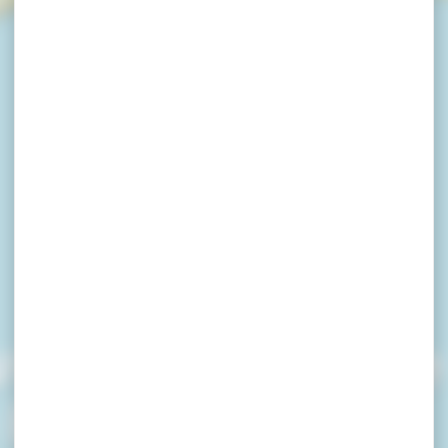
verte contée de
e Happy