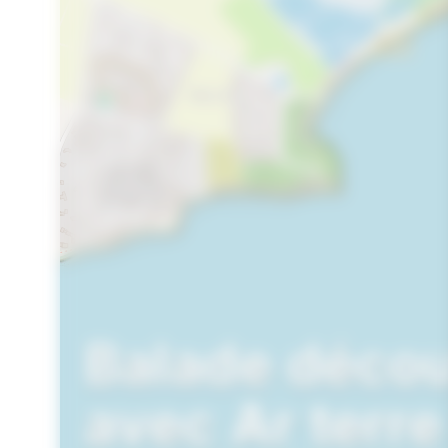
Balade décou
avec Ar terr