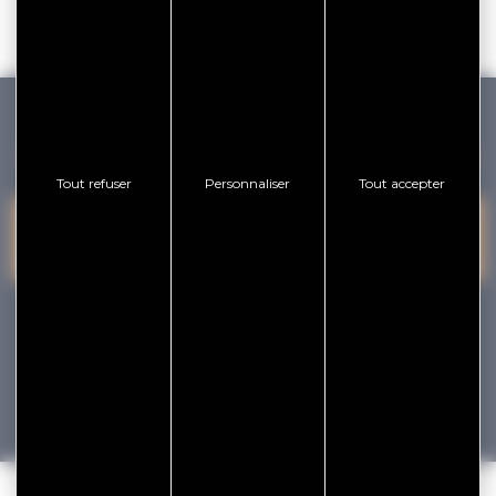
GOLFE DU MORBIHAN VANNES TOURISME
Tout refuser
Personnaliser
Tout accepter
PRESQU'ÎLE DE
VANNES
NOUS CONTACTER
RHUYS
facebook
x
instagram
youtube
Tourisme
Vacances