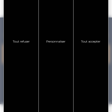
GOLFE DU MORBIHAN VANNES TOURISME
Tout refuser
Personnaliser
Tout accepter
PRESQU'ÎLE DE
VANNES
NOUS CONTACTER
RHUYS
facebook
x
instagram
youtube
Tourisme
Vacances