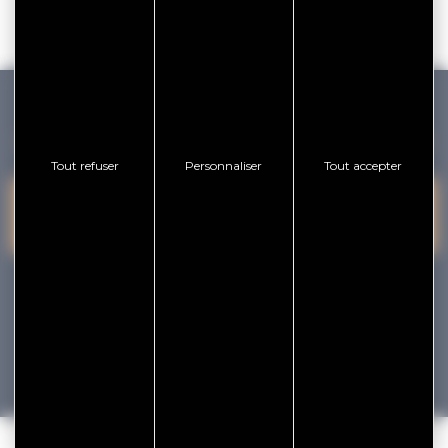
GOLFE DU MORBIHAN VANNES TOURISME
Tout refuser
Personnaliser
Tout accepter
PRESQU'ÎLE DE
VANNES
NOUS CONTACTER
RHUYS
facebook
x
instagram
youtube
Tourisme
Vacances