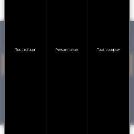
GOLFE DU MORBIHAN VANNES TOURISME
Tout refuser
Personnaliser
Tout accepter
PRESQU'ÎLE DE
VANNES
NOUS CONTACTER
RHUYS
facebook
x
instagram
youtube
Tourisme
Vacances