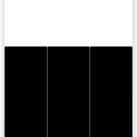
Atelier Qi Gong en plein air - Saint Gildas de
Rhuys
Plage des Goh velin
Rue de la Baie d'Abraham
56730 SAINT GILDAS DE RHUYS
Email
AFFICHER LE TÉLÉPHONE
VOUS AIMEREZ AUSSI