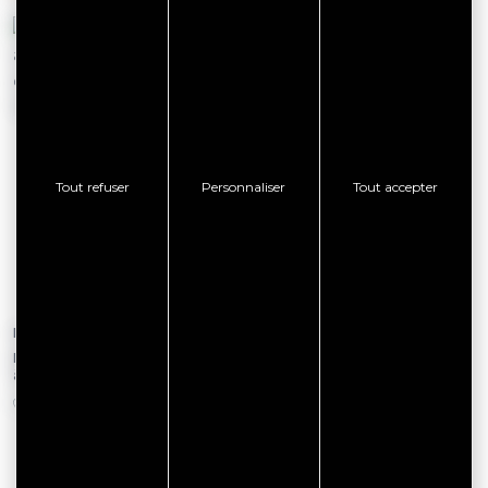
Tout refuser
Personnaliser
Tout accepter
Le 26 août 2026
Le 09 août 2026
Marché Nocturne Bio et Artisanal,
Fête Celtique à Saint-Gildas-de-
à Saint-Gildas-de-Rhuys - 26 août
Rhuys
SAINT GILDAS DE RHUYS
SAINT GILDAS DE RHUYS