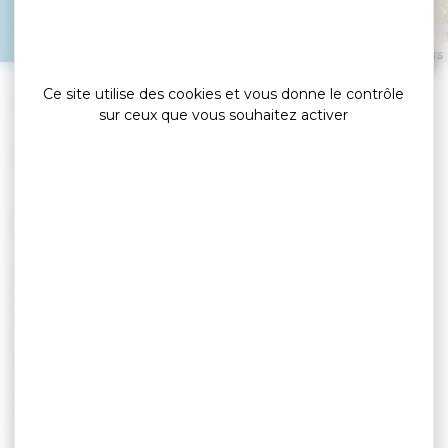
SAINT GILDAS DE RHUYS
Leaflet
|
©
OpenStreetMap
contributors
Ce site utilise des cookies et vous donne le contrôle
»
Accueil
sur ceux que vous souhaitez activer
Atelier Qi Gong en plein air – Saint Gildas de Rhuys
Export G&Y
LE 11 AOÛT 2026
MARDI 11 AOÛT
SAINT GILDAS DE RHUYS - PARKING DES
GOVELINS
10H00 : QI GONG EN PLEIN AIR
Bienvenue à une initiation au Qi Gong
(gymnastique énergétique chinoise). Durée : 1h.
Tarif : 10€.
Infos & réservations dans chaque bureau