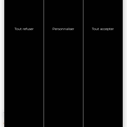
Tout refuser
Personnaliser
Tout accepter
CITYPASS – GOLFE DU
MORBIHAN VANNES
Golfe du Morbihan - Vannes
Offre valable du
J'EN PROFITE
07/05/2026 au 31/12/2026
VOUS AIMEREZ AUSSI