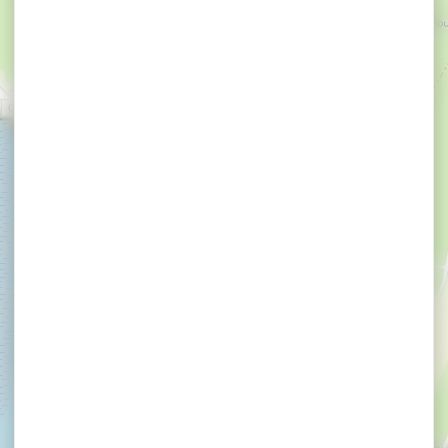
×
AuBoutduBout - Ecole de voile