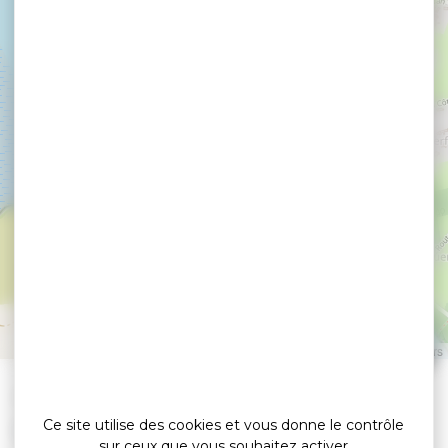
AuBoutduBout - Ecole
de voile
BADEN
Leaflet
|
©
OpenStreetMap
contributors
»
»
Accueil
detail
AuBoutduBout – Ecole de voile
Ce site utilise des cookies et vous donne le contrôle
Nautisme
sur ceux que vous souhaitez activer