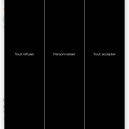
VOUS AIMEREZ AUSSI
Tout refuser
Personnaliser
Tout accepter
Le 07 août 2026
Du 26 juin 2026 au 15 novembre
2026
L'Estivale Bretonne, course
cycliste
Exposition photos : instants
d'année 2026
GRAND CHAMP
GRAND CHAMP