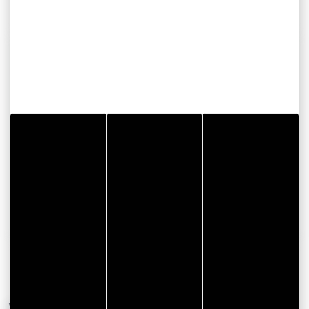
COORDONNÉES
Yoga en plein air - Spécial été
Parc Ti Kreiz Ker
56890 GRAND CHAMP
Email