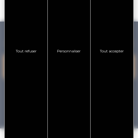
GOLFE DU MORBIHAN VANNES TOURISME
Tout refuser
Personnaliser
Tout accepter
PRESQU'ÎLE DE
VANNES
NOUS CONTACTER
RHUYS
facebook
x
instagram
youtube
Tourisme
Vacances