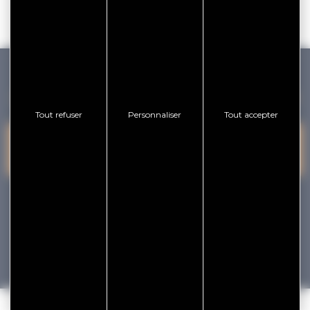
GOLFE DU MORBIHAN VANNES TOURISME
Tout refuser
Personnaliser
Tout accepter
PRESQU'ÎLE DE
VANNES
NOUS CONTACTER
RHUYS
facebook
x
instagram
youtube
Tourisme
Vacances