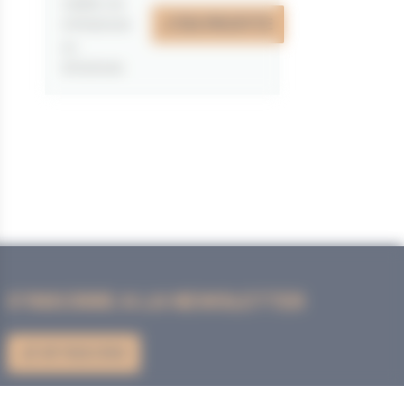
valable du
J'EN PROFITE
07/05/2026
au
31/12/2026
S'INSCRIRE A LA NEWSLETTER
JE M'INSCRIS