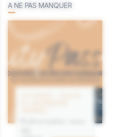
A NE PAS MANQUER
CITYPASS – GOLFE
DU MORBIHAN
VANNES
Golfe du Morbihan - Vannes
Offre