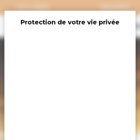
CITY PASS
GROUPES
EXPLORER
SAVOURER
OÙ DORM