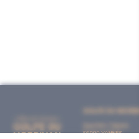
GOLFE DU MORB
Quai Eric Tabarly
56000 VANNES