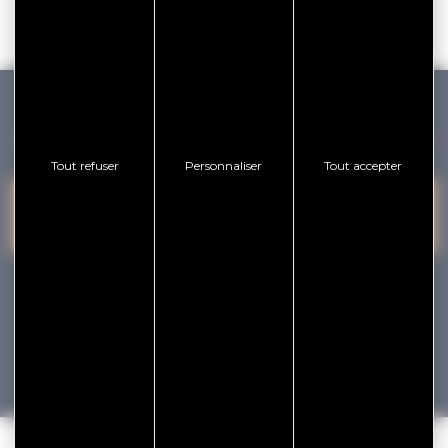
GOLFE DU MORBIHAN VANNES TOURISME
Tout refuser
Personnaliser
Tout accepter
PRESQU'ÎLE DE
VANNES
NOUS CONTACTER
RHUYS
facebook
x
instagram
youtube
Tourisme
Vacances