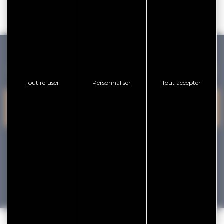
GOLFE DU MORBIHAN VANNES TOURISME
Tout refuser
Personnaliser
Tout accepter
PRESQU'ÎLE DE
VANNES
NOUS CONTACTER
RHUYS
facebook
x
instagram
youtube
Tourisme
Vacances