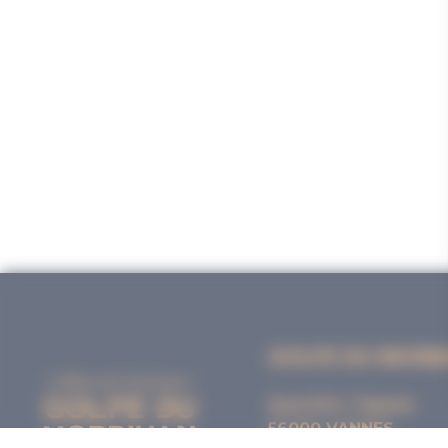
GOLFE DU MORB
Quai Eric Tabarly
56000 VANNES