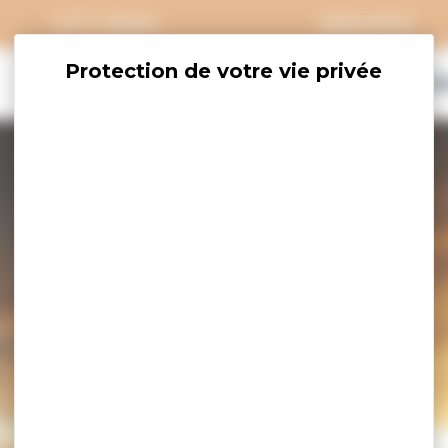
CITY PASS
GROUPES
EXPLORER
SAVOURER
OÙ DORM