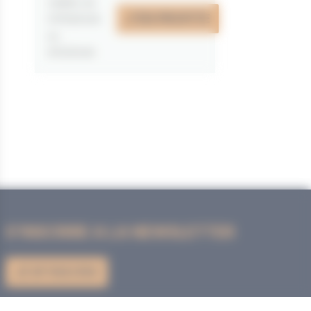
valable du
J'EN PROFITE
07/05/2026
au
31/12/2026
S'INSCRIRE A LA NEWSLETTER
JE M'INSCRIS