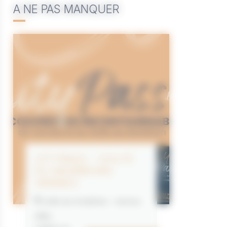
A NE PAS MANQUER
CITYPASS – GOLFE
DU MORBIHAN
VANNES
Golfe du Morbihan - Vannes
Offre