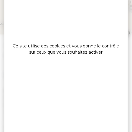
Dîner Jazz • Mokka au
Mezo
PLOEREN
Leaflet
|
©
OpenStreetMap
contributors
»
Accueil
Dîner Jazz • Mokka au Mezo
Ce site utilise des cookies et vous donne le contrôle
sur ceux que vous souhaitez activer
Export G&Y
LE 10 NOVEMBRE 2026
MARDI 10 NOVEMBRE 2026
PLOEREN - DOMAINE LE MEZO -ROUTE
D'ARRADON
20H00 À 23H00 : DÎNER JAZZ • MOKKA
Mardi 10 novembre 2026 (veille de jour férié),
profitez d'une soirée intimiste rythmée par le