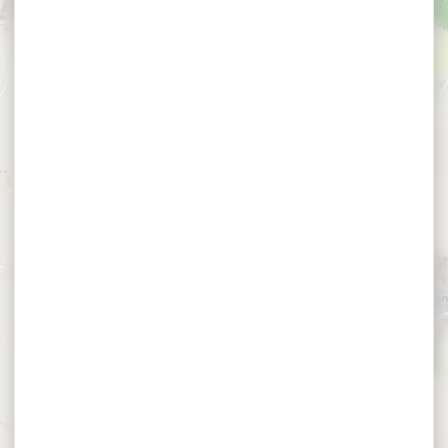
×
Dîner Jazz • Mokka au Mezo