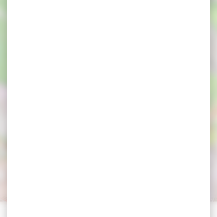
 4 saisons en mir
s