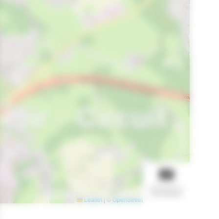
oir - Circuit
AFFICHER LE
DIAPORAMA
Leaflet
|
©
OpenStreetMap
contributors