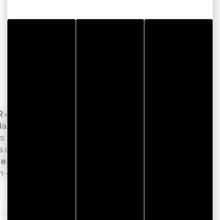
 - Circuit des chapelles
s les 4 saisons de Vivaldi et celle des bruits de
us les doigts virtuoses de l'accordéoniste Camille
 de l'Académie Paul Le Flem.
it enfant moins de 16 ans.
m
- www.concert-4saisons.viteinscrit.com.