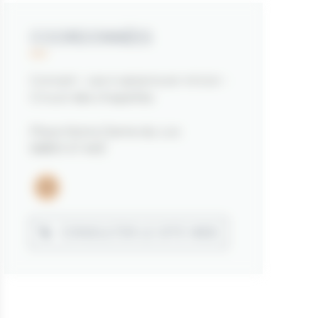
COORDONNÉES
Concert : Les 4 saisons en miroir -
Circuit des chapelles
Place Notre Dame du Loc
56890 ST AVÉ
Email
CONSULTER LE SITE WEB