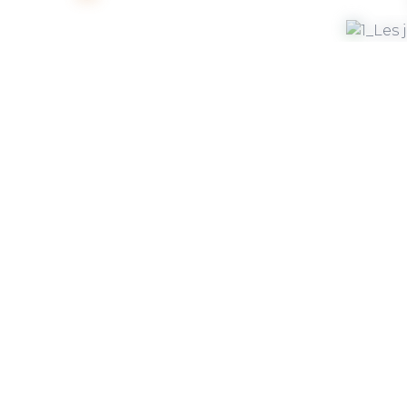
Le 09 octobre 2026
Le 13
Treì au Dôme
Les jeu
bal
ST AVÉ
ST AV