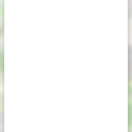
×
Concert : Les 4 saisons en miroir - Circuit des