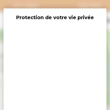
CITY PASS
GROUPES
EXPLORER
SAVOURER
OÙ DORM