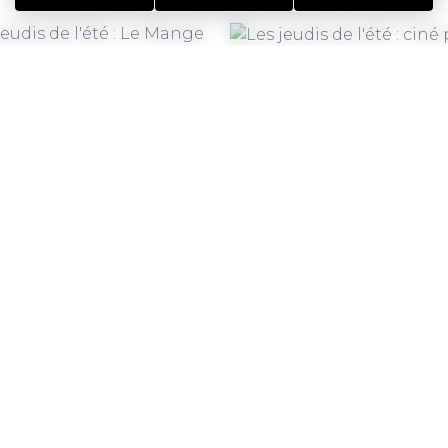
 août 2026
Le 20 août 2026
dis de l'été : Le Mange
Les jeudis de l'été : cin
air
É
ST AVÉ